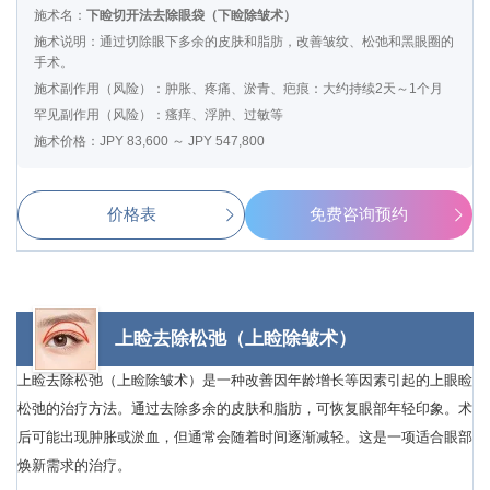
施术名：
下睑切开法去除眼袋（下睑除皱术）
施术说明：通过切除眼下多余的皮肤和脂肪，改善皱纹、松弛和黑眼圈的
手术。
施术副作用（风险）：肿胀、疼痛、淤青、疤痕：大约持续2天～1个月
罕见副作用（风险）：瘙痒、浮肿、过敏等
施术价格：JPY 83,600 ～ JPY 547,800
价格表
免费咨询预约
上睑去除松弛（上睑除皱术）
上睑去除松弛（上睑除皱术）是一种改善因年龄增长等因素引起的上眼睑
松弛的治疗方法。通过去除多余的皮肤和脂肪，可恢复眼部年轻印象。术
后可能出现肿胀或淤血，但通常会随着时间逐渐减轻。这是一项适合眼部
焕新需求的治疗。