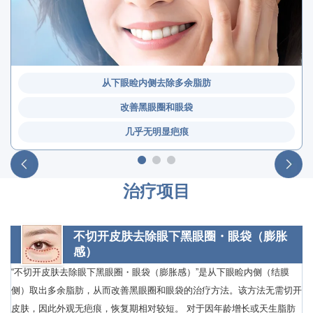
从下眼睑内侧去除多余脂肪
改善黑眼圈和眼袋
几乎无明显疤痕
治疗项目
不切开皮肤去除眼下黑眼圈・眼袋（膨胀
感）
“不切开皮肤去除眼下黑眼圈・眼袋（膨胀感）”是从下眼睑内侧（结膜
侧）取出多余脂肪，从而改善黑眼圈和眼袋的治疗方法。该方法无需切开
皮肤，因此外观无疤痕，恢复期相对较短。 对于因年龄增长或天生脂肪