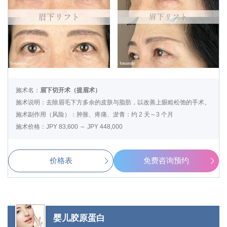
施术名：
眉下切开术（提眉术）
施术说明：去除眉毛下方多余的皮肤与脂肪，以改善上眼睑松弛的手术。
施术副作用（风险）：肿胀、疼痛、淤青：约 2 天～3 个月
施术价格：JPY 83,600 ～ JPY 448,000
价格表
免费咨询预约
婴儿胶原蛋白