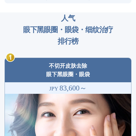
人气
眼下黑眼圈・眼袋・细纹治疗
排行榜
不切开皮肤去除
眼下黑眼圈・眼袋
83,600～
JPY