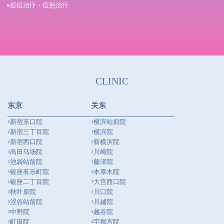
痘痘治疗・痘疤治疗
CLINIC
东京
关东
新宿东口院
横滨站前院
新宿三丁目院
横滨院
新宿西口院
新横滨院
高田马场院
川崎院
池袋站前院
藤泽院
银座有乐町院
本厚木院
银座二丁目院
大宫西口院
秋叶原院
川口院
涩谷站前院
川越院
中野院
越谷院
町田院
宇都宫院