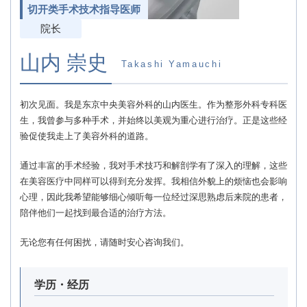
切开类手术技术指导医师
院长
山内 崇史
Takashi Yamauchi
初次见面。我是东京中央美容外科的山内医生。作为整形外科专科医
生，我曾参与多种手术，并始终以美观为重心进行治疗。正是这些经
验促使我走上了美容外科的道路。
通过丰富的手术经验，我对手术技巧和解剖学有了深入的理解，这些
在美容医疗中同样可以得到充分发挥。我相信外貌上的烦恼也会影响
心理，因此我希望能够细心倾听每一位经过深思熟虑后来院的患者，
陪伴他们一起找到最合适的治疗方法。
无论您有任何困扰，请随时安心咨询我们。
学历・经历