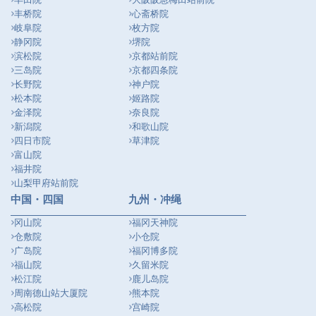
丰桥院
心斋桥院
岐阜院
枚方院
静冈院
堺院
滨松院
京都站前院
三岛院
京都四条院
长野院
神户院
松本院
姬路院
金泽院
奈良院
新潟院
和歌山院
四日市院
草津院
富山院
福井院
山梨甲府站前院
中国・四国
九州・冲绳
冈山院
福冈天神院
仓敷院
小仓院
广岛院
福冈博多院
福山院
久留米院
松江院
鹿儿岛院
周南德山站大厦院
熊本院
高松院
宫崎院