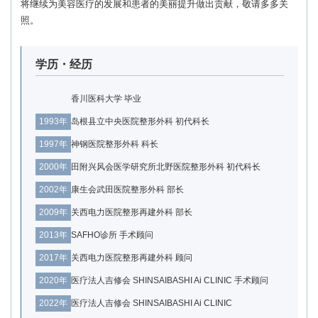
将继续为美容医疗的发展和患者的美丽提升做出贡献，敬请多多关
照。
学历・经历
香川医科大学 毕业
1993年
岛根县立中央医院整形外科 初代科长
1997年
神钢医院整形外科 科长
2000年
田附兴风会医学研究所北野医院整形外科 初代科长
2002年
康生会武田医院整形外科 部长
2009年
关西电力医院整形再建外科 部长
2013年
SAFHO诊所 手术顾问
2017年
关西电力医院整形再建外科 顾问
2020年
医疗法人吉修会 SHINSAIBASHI Ai CLINIC 手术顾问
2022年
医疗法人吉修会 SHINSAIBASHI Ai CLINIC