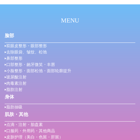
MENU
脸部
双眼皮整形・眼部整形
去除眼袋、皱纹、松弛
鼻部整形
口部整形・龅牙微笑・丰唇
小脸整形・面部松弛・面部轮廓提升
玻尿酸注射
肉毒素注射
脂肪注射
身体
脂肪抽吸
肌肤・其他
点滴・注射・胎盘素
口服药・外用药・其他商品
皮肤护理（美白・色斑・肝斑）