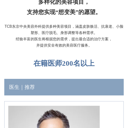
多样化的美容项目，
支持您实现“想变美”的愿望。
关于TCB
TCB东京中央美容外科提供多种美容项目，涵盖皮肤焕活、抗衰老、小脸
免费咨询
塑形、医疗脱毛、身形调整等各种需求。
网页预约
经验丰富的医生将根据您的需求，提出最合适的治疗方案，
并提供安全有效的美容医疗服务。
整形美容・双眼皮整形是TCB东京中央美容外科
在籍医师200名以上
男性专用页面
医疗脱毛
美容皮肤科
医生｜推荐