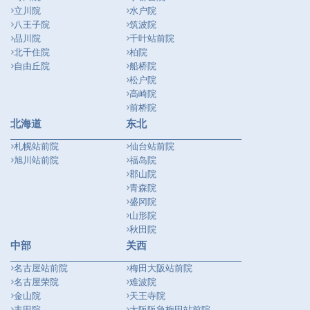
立川院
水户院
八王子院
筑波院
品川院
千叶站前院
北千住院
柏院
自由丘院
船桥院
松户院
高崎院
前桥院
北海道
东北
札幌站前院
仙台站前院
旭川站前院
福岛院
郡山院
青森院
盛冈院
山形院
秋田院
中部
关西
名古屋站前院
梅田大阪站前院
名古屋荣院
难波院
金山院
天王寺院
丰田院
大阪阪急梅田站前院