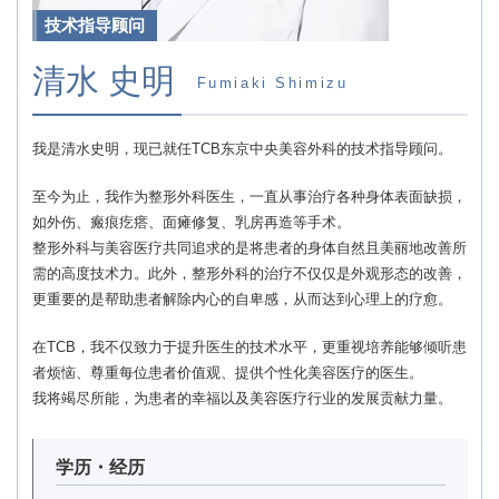
技术指导顾问
清水 史明
Fumiaki Shimizu
我是清水史明，现已就任TCB东京中央美容外科的技术指导顾问。
至今为止，我作为整形外科医生，一直从事治疗各种身体表面缺损，
如外伤、瘢痕疙瘩、面瘫修复、乳房再造等手术。
整形外科与美容医疗共同追求的是将患者的身体自然且美丽地改善所
需的高度技术力。此外，整形外科的治疗不仅仅是外观形态的改善，
更重要的是帮助患者解除内心的自卑感，从而达到心理上的疗愈。
在TCB，我不仅致力于提升医生的技术水平，更重视培养能够倾听患
者烦恼、尊重每位患者价值观、提供个性化美容医疗的医生。
我将竭尽所能，为患者的幸福以及美容医疗行业的发展贡献力量。
学历・经历