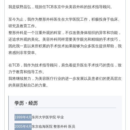
我是荻野晶弘，现担任TCB东京中央美容外科的技术指导顾问。
至今为止，我作为整形外科医生在大学医院工作，积极投身于临床、
研究及教育工作。
整形外科是一个注重外观的科室，不仅改善身体组织的异常和功能，
还追求外观的美化。美容外科同样需要美学眼光和精细的手术技巧，
因此我一直以来所积累的手术技术如果能够为众多医生提供帮助，我
将感到非常荣幸。
在TCB，我作为技术指导顾问，肩负着提升医生手术技巧的责任，致
力于教育和指导工作。
我将继续努力，为美容医疗行业的进一步发展以及患者们的更高层次
的美丽贡献自己的力量。
学历・经历
1999年4月
东邦大学医学院 毕业
2005年4月
东京临海医院 整形外科 医员