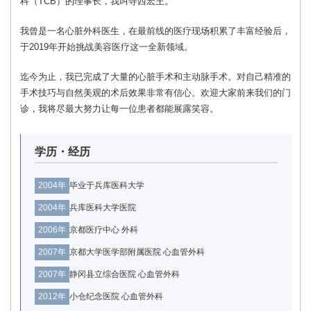
科（TCB）的理事长，我叫寺西宏王。
我曾是一名心脏外科医生，在最前线的医疗现场积累了丰富经验后，
于2019年开始挑战美容医疗这一全新领域。
迄今为止，我已完成了大量的心脏手术和主动脉手术。对自己精准的
手术技巧与自然美观的术后效果非常有信心。欢迎大家前来我们的门
诊，我将尽最大努力让每一位患者都能展露笑容。
学历・经历
2004年
毕业于兵库医科大学
2004年
兵库医科大学医院
2006年
京都医疗中心 外科
2007年
京都大学医学部附属医院 心血管外科
2007年
静冈县立综合医院 心血管外科
2012年
小仓纪念医院 心血管外科